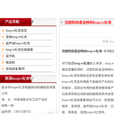
产品导航
没想到你是这样的hxsp.tv红杏
hxsp.tv红杏首页
直线hxsp.tv红杏
作者
hx
超声波hxsp.tv红杏
hxsp.tv红杏在线观看
没想到你是这样的hxsp.tv红杏
~常用机
提升机
输送机
对于熟悉
hxsp.tv红杏
的人来讲，hxs
其他设备/配件
都在普遍应用的，没想到你是这样的hxsp.t
hxsp.tv红杏的朋友还是有必要先来科普
联系hxsptv红杏视频
hxsp.tv红杏是利用振子激振所产生
新乡市hxsptv红杏视频振动机械制造有限
转振动，其联合作用的效果则使筛面产生复
公司
以改变筛面运动轨迹的曲线形状并改变筛
地 址：河南省新乡市卫滨产业区
hxsp.tv红杏按重量用途可分为：轻型精细hxs
销售一部
线筛、直排筛、超声波hxsp.tv红杏
赵经理：13937339753
筛、香蕉筛、直线hxsp.tv红杏等。