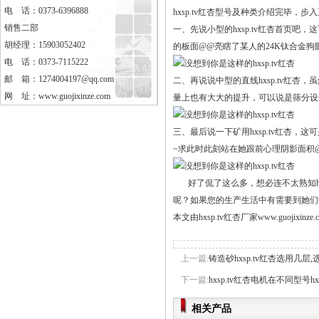
电 话：0373-6396888
hxsp.tv红杏型号及种类介绍完毕，步入
销售二部
一、先说小型的hxsp.tv红杏首页吧
胡经理：15903052402
的板面@@亮瞎了某人的24K钛合金狗眼。
电 话：0373-7115222
邮 箱：1274004197@qq.com
二、再说说中型的直线hxsp.tv红杏
网 址：
www.guojixinze.com
量上也有大大的提升，可以说是筛分设备中
三、最后说一下矿用hxsp.tv红杏，
~求此时此刻站在她跟前心理阴影面积@@矿用
好了侃了这么多，想必连不太熟知hxsp
呢？如果您的生产生活中有需要到她们中
本文由hxsp.tv红杏厂家
www.guojixinze.
上一篇:
铸造砂hxsp.tv红杏选用几层,选
下一篇:
hxsp.tv红杏电机在不同型号h
相关产品