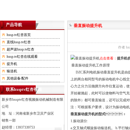
产品导航
垂直振动提升机
hxsp.tv红杏首页
直线hxsp.tv红杏
作者
h
超声波hxsp.tv红杏
hxsp.tv红杏在线观看
点击查看：
提升机
提升机
垂直振动提升机工作原理
输送机
DZC系列电机振动垂直提升机是由提升槽
其他设备/配件
上的两台相同型号的振动电机中心线交叉
心力之分力沿抛掷方向作往复运动，使
联系hxsptv红杏视频
开始被抛起，此时可以使物料与空气充
新乡市hxsptv红杏视频振动机械制造有限
的除外）都可垂直输送，还可以完成对物料
公司
注：可根据客户要求，设计为振动电
地 址：河南省新乡市卫滨产业区
垂直振动提升机的型式
：
销售一部
1.振动源分:
赵经理：13937339753
a.交叉轴式螺旋振动输送机。 b.平行