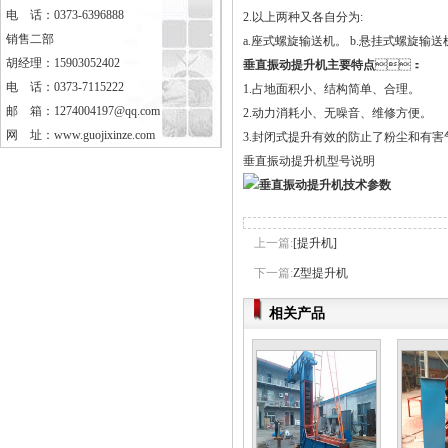
电 话：0373-6396888
2.以上两种又各自分为:
销售二部
a.座式螺旋输送机。 b.悬挂式螺旋输送机
胡经理：15903052402
垂直振动提升机主要特点
：
电 话：0373-7115222
1.占地面积小、结构简单、合理。
邮 箱：1274004197@qq.com
2.动力消耗小、无噪音、维修方便。
网 址：
www.guojixinze.com
3.封闭式提升有效的防止了粉尘和有害气体
垂直振动提升机型号说明
上一篇:
[提升机]
下一篇:
Z型提升机
相关产品