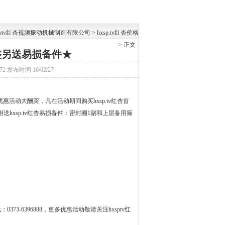
sptv红杏视频振动机械制造有限公司
>
hxsp.tv红杏价格
> 正文
调整另送易损备件★
72
发布时间
16/02/27
惠活动大酬宾，凡在活动期间购买
hxsp.tv红杏首
另附送
hxsp.tv红杏易损备件
：密封圈1副和上层备用筛
73-6396888，更多优惠活动敬请关注hxsptv红