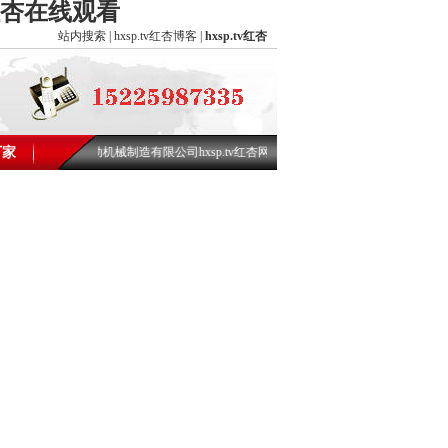
.tv红杏在线观看
站内搜索
|
hxsp.tv红杏博客
|
hxsp.tv红杏
xsptv红杏视频振动机械制造有限公司hxsp.tv红杏网欢迎您!
厂家