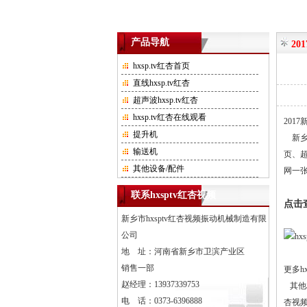
产品导航
20
hxsp.tv红杏首页
直线hxsp.tv红杏
超声波hxsp.tv红杏
hxsp.tv红杏在线观看
201
提升机
新乡市
输送机
页
、
超
其他设备/配件
网一张
联系hxsptv红杏视频
点击
新乡市hxsptv红杏视频振动机械制造有限
公司
地 址：河南省新乡市卫滨产业区
销售一部
更多hx
赵经理：13937339753
其他相
电 话：0373-6396888
杏视频h