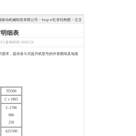
杏视频振动机械制造有限公司
>
hxsp.tv红杏结构图
> 正文
寸明细表
813
发布时间
16/02/24
户的需求，提供各斗式提升机型号的外形图纸及地基
TD500
C＋1865
C-1700
900
250
625/500