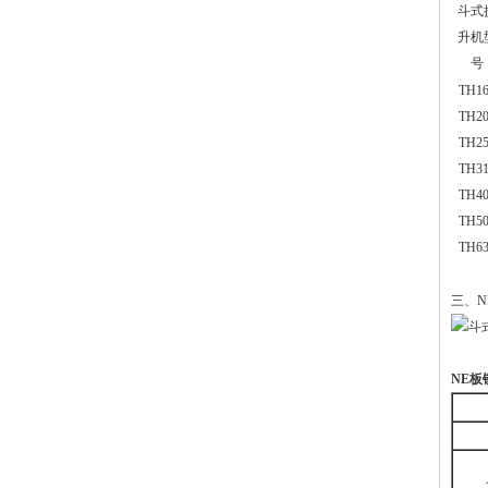
斗式
升机
号
TH16
TH20
TH25
TH31
TH40
TH50
TH63
三
NE
板