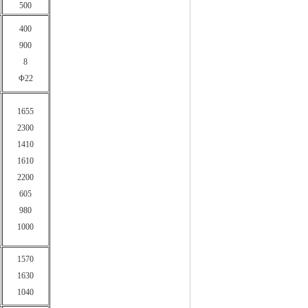
500
400
900
8
Φ22
1655
2300
1410
1610
2200
605
980
1000
1570
1630
1040