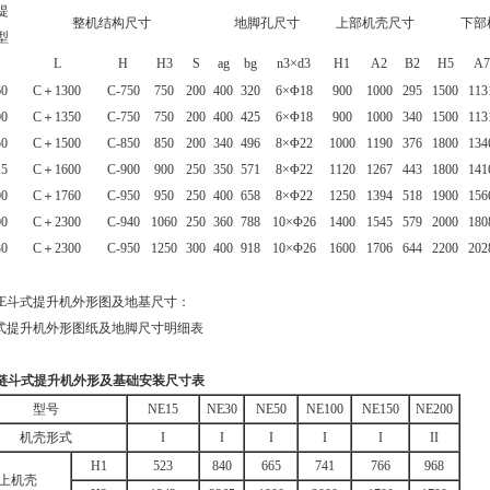
提
整机结构尺寸
地脚孔尺寸
上部机壳尺寸
下部
型
L
H
H3
S
ag
bg
n3×d3
H1
A2
B2
H5
A7
0
C＋1300
C-750
750
200
400
320
6×Φ18
900
1000
295
1500
113
0
C＋1350
C-750
750
200
400
425
6×Φ18
900
1000
340
1500
113
0
C＋1500
C-850
850
200
340
496
8×Φ22
1000
1190
376
1800
134
5
C＋1600
C-900
900
250
350
571
8×Φ22
1120
1267
443
1800
141
0
C＋1760
C-950
950
250
400
658
8×Φ22
1250
1394
518
1900
156
0
C＋2300
C-940
1060
250
360
788
10×Φ26
1400
1545
579
2000
180
0
C＋2300
C-950
1250
300
400
918
10×Φ26
1600
1706
644
2200
202
、NE斗式提升机外形图及地基尺寸：
链斗式提升机外形及基础安装尺寸表
型号
NE15
NE30
NE50
NE100
NE150
NE200
机壳形式
I
I
I
I
I
II
H1
523
840
665
741
766
968
上机壳