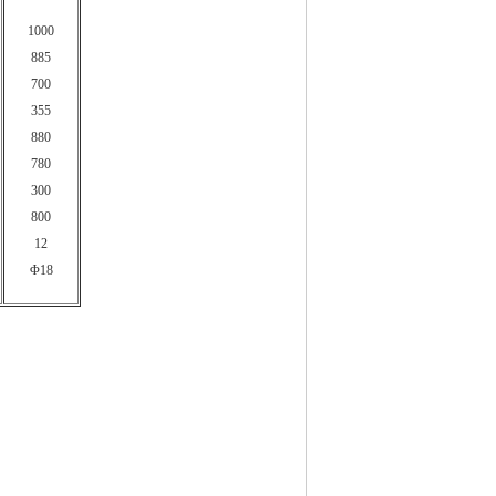
1000
885
700
355
880
780
300
800
12
Φ18