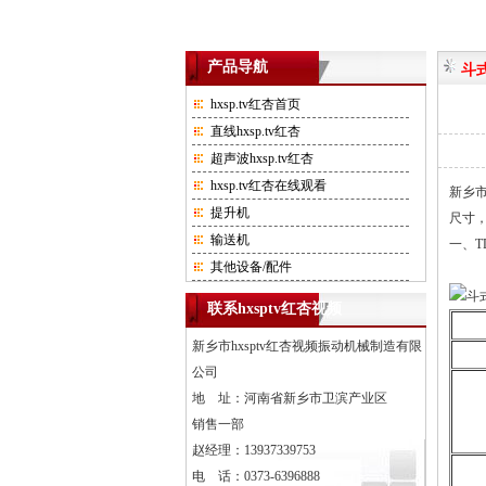
产品导航
斗
hxsp.tv红杏首页
直线hxsp.tv红杏
超声波hxsp.tv红杏
hxsp.tv红杏在线观看
新乡市
提升机
尺寸
输送机
一
其他设备/配件
联系hxsptv红杏视频
新乡市hxsptv红杏视频振动机械制造有限
公司
地 址：河南省新乡市卫滨产业区
销售一部
赵经理：13937339753
电 话：0373-6396888