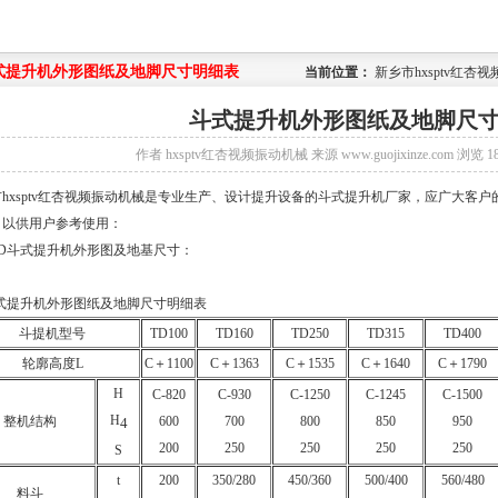
式提升机外形图纸及地脚尺寸明细表
当前位置：
新乡市hxsptv红
斗式提升机外形图纸及地脚尺
作者
hxsptv红杏视频振动机械
来源
www.guojixinze.com
浏览
1
hxsptv红杏视频振动机械是专业生产、设计提升设备的斗式提升机厂家，应广大客
，以供用户参考使用：
、TD斗式提升机外形图及地基尺寸：
斗提机型号
TD100
TD160
TD250
TD315
TD400
轮廓高度L
C＋1100
C＋1363
C＋1535
C＋1640
C＋1790
H
C-820
C-930
C-1250
C-1245
C-1500
H
整机结构
600
700
800
850
950
4
200
250
250
250
250
S
t
200
350/280
450/360
500/400
560/480
料斗