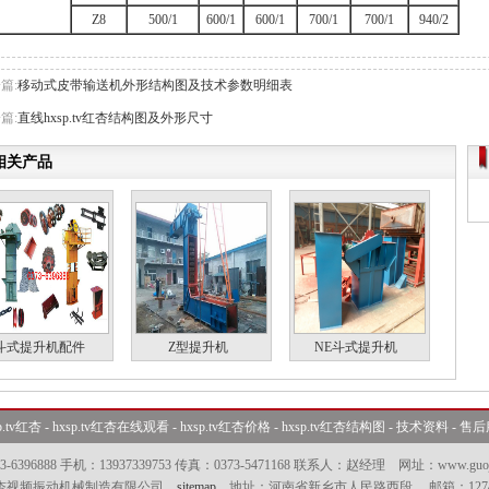
Z8
500/1
600/1
600/1
700/1
700/1
940/2
篇:
移动式皮带输送机外形结构图及技术参数明细表
篇:
直线hxsp.tv红杏结构图及外形尺寸
相关产品
斗式提升机配件
Z型提升机
NE斗式提升机
.tv红杏
-
hxsp.tv红杏在线观看
-
hxsp.tv红杏价格
-
hxsp.tv红杏结构图
-
技术资料
-
售后
373-6396888 手机：13937339753 传真：0373-5471168 联系人：赵经理 网址：www.guoj
v红杏视频振动机械制造有限公司
sitemap
地址：河南省新乡市人民路西段 邮箱：12740