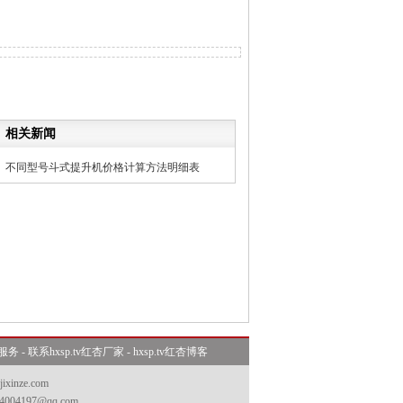
相关新闻
不同型号斗式提升机价格计算方法明细表
服务
-
联系hxsp.tv红杏厂家
-
hxsp.tv红杏博客
ixinze.com
04197@qq.com