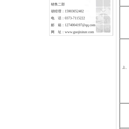
销售二部
胡经理：15903052402
电 话：0373-7115222
邮 箱：1274004197@qq.com
网 址：
www.guojixinze.com
上