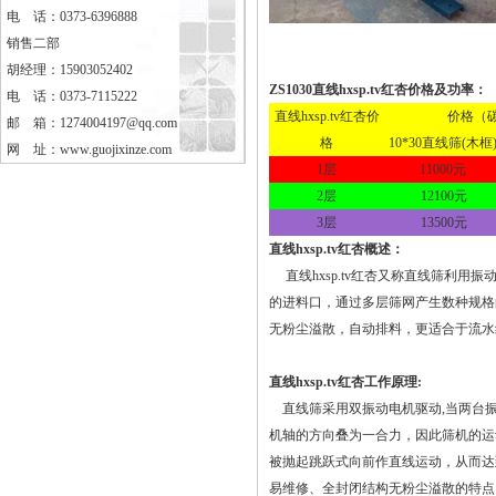
电 话：0373-6396888
销售二部
胡经理：15903052402
ZS1030直线
hxsp.tv红杏价格
及功率：
电 话：0373-7115222
直线hxsp.tv红杏价
价格（
邮 箱：1274004197@qq.com
格
10*30直线筛(木框
网 址：
www.guojixinze.com
1层
11000元
2层
12100元
3层
13500元
直线hxsp.tv红杏
概述：
直线hxsp.tv红杏又称直线筛利用振动
的进料口，通过多层筛网产生数种规格的筛上物
无粉尘溢散，自动排料，更适合于流
直线hxsp.tv红杏工作原理:
直线筛采用双振动电机驱动,当两台振动电
机轴的方向叠为一合力，因此筛机的运动
被抛起跳跃式向前作直线运动，从而达到对物
易维修、全封闭结构无粉尘溢散的特点