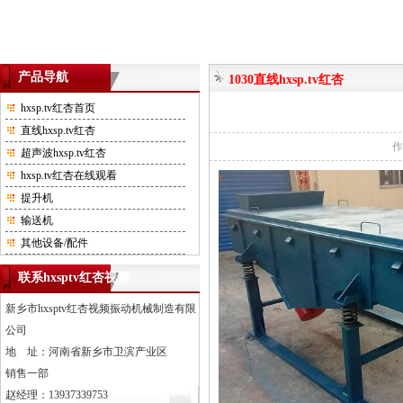
产品导航
1030直线hxsp.tv红杏
hxsp.tv红杏首页
直线hxsp.tv红杏
超声波hxsp.tv红杏
hxsp.tv红杏在线观看
提升机
输送机
其他设备/配件
联系hxsptv红杏视频
新乡市hxsptv红杏视频振动机械制造有限
公司
地 址：河南省新乡市卫滨产业区
销售一部
赵经理：13937339753